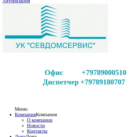
Авторизация
Офис +79789000510
Диспетчер +79789180707
Меню
Компания
Компания
О компании
Новости
Контакты
Дома
Дома