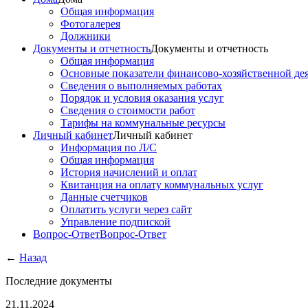
Общая информация
Фотогалерея
Должники
Документы и отчетность
Документы и отчетность
Общая информация
Основные показатели финансово-хозяйственной де
Сведения о выполняемых работах
Порядок и условия оказания услуг
Сведения о стоимости работ
Тарифы на коммунальные ресурсы
Личный кабинет
Личный кабинет
Информация по Л/С
Общая информация
История начислений и оплат
Квитанция на оплату коммунальных услуг
Данные счетчиков
Оплатить услуги через сайт
Управление подпиской
Вопрос-Ответ
Вопрос-Ответ
←
Назад
Последние документы
21.11.2024