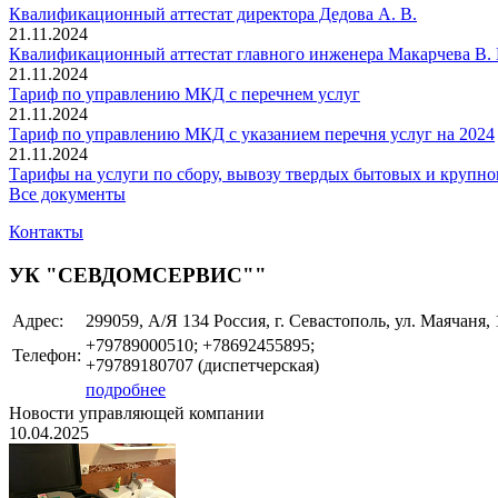
Квалификационный аттестат директора Дедова А. В.
21.11.2024
Квалификационный аттестат главного инженера Макарчева В. 
21.11.2024
Тариф по управлению МКД с перечнем услуг
21.11.2024
Тариф по управлению МКД с указанием перечня услуг на 2024
21.11.2024
Тарифы на услуги по сбору, вывозу твердых бытовых и крупно
Все документы
Контакты
УК "СЕВДОМСЕРВИС""
Адрес:
299059, А/Я 134 Россия, г. Севастополь, ул. Маячаня, 
+79789000510; +78692455895;
Телефон:
+79789180707 (диспетчерская)
подробнее
Новости управляющей компании
10.04.2025