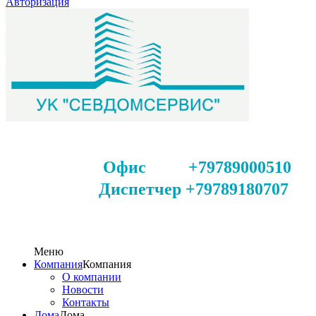
Авторизация
Офис +79789000510
Диспетчер +79789180707
Меню
Компания
Компания
О компании
Новости
Контакты
Дома
Дома