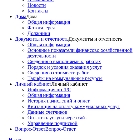
Новости
Контакты
Дома
Дома
Общая информация
Фотогалерея
Должники
Документы и отчетность
Документы и отчетность
Общая информация
Основные показатели финансово-хозяйственной
деятельности
Сведения о выполняемых работах
Порядок и условия оказания услуг
Сведения о стоимости работ
Тарифы на коммунальные ресурсы
Личный кабинет
Личный кабинет
Информация по Л/С
Общая информация
История начислений и оплат
Квитанция на оплату коммунальных услуг
Данные счетчиков
Оплатить услуги через сайт
Управление подпиской
Вопрос-Ответ
Вопрос-Ответ
←
Назад