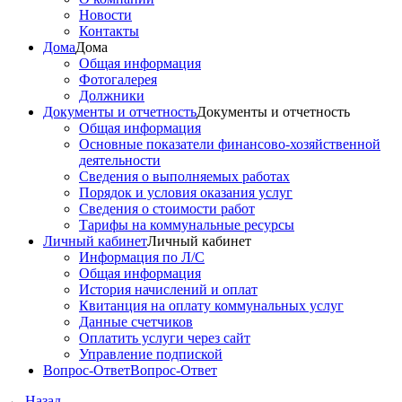
Новости
Контакты
Дома
Дома
Общая информация
Фотогалерея
Должники
Документы и отчетность
Документы и отчетность
Общая информация
Основные показатели финансово-хозяйственной
деятельности
Сведения о выполняемых работах
Порядок и условия оказания услуг
Сведения о стоимости работ
Тарифы на коммунальные ресурсы
Личный кабинет
Личный кабинет
Информация по Л/С
Общая информация
История начислений и оплат
Квитанция на оплату коммунальных услуг
Данные счетчиков
Оплатить услуги через сайт
Управление подпиской
Вопрос-Ответ
Вопрос-Ответ
←
Назад